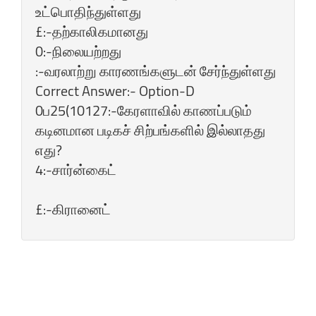
உட்பொதிந்துள்ளது
£:-தற்காலிகமானது
0:-நிலையற்றது
:-வரலாற்று காரணங்களுடன்‌ சேர்ந்துள்ளது
Correct Answer:- Option-D
0ப25(10127:-கேரளாவில்‌ காணப்படும்‌
கடினமான படிகச்‌ சிற்பங்களில்‌ இல்லாதது
எது?
4:-சார்ன்கைட்‌
£:-கிரானைட்‌