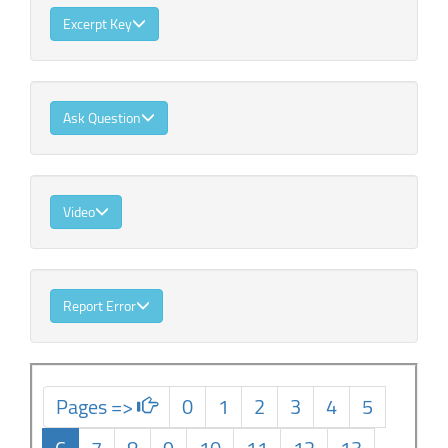
Excerpt Key
Ask Question
Video
Report Error
Pages =>
0
1
2
3
4
5