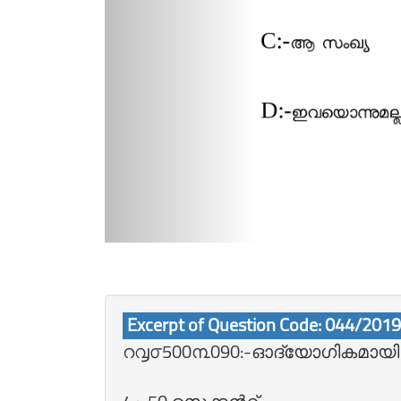
Excerpt of Question Code: 044/201
റ൮൦500൩090:-ഓദ്യോഗികമായി എ