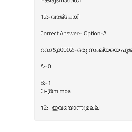
:-കരുണാനിധി
12:-വാജ്പേയി
Correct Answer:- Option-A
റ൨൦5൧0002:-ഒരു സംഖ്യയെ പൂജ്യം കൊണ്
A:-0
B:-1
Ci-@m moa
12:- ഇവയൊന്നുമല്ല