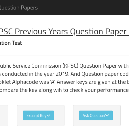
Question Papers
 PSC Previous Years Question Pape
ation Test
Public Service Commission (KPSC) Question Paper with
m conducted in the year 2019. And Question paper co
klet Alphacode was 'A'. Answer keys are given at the 
compare the key along wih to check your performance
Excerpt Key
Ask Question