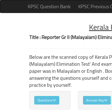
KPSC Question Bank
KPSC Previous 
Kerala
Title : Reporter Gr II (Malayalam) Elimin
Below are the scanned copy of Kerala 
(Malayalam) Elimination Test' And exa
paper was in Malayalam or English . Boo
answering the questions yourself and 
practice by yourself.
Questions
Answer Key