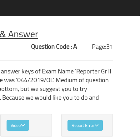
r & Answer
Question Code : A
Page:31
 answer keys of Exam Name 'Reporter Gr II
de was '044/2019/OL'. Medium of question
bottom, but we suggest you to try
. Because we would like you to do and
Video
Report Error