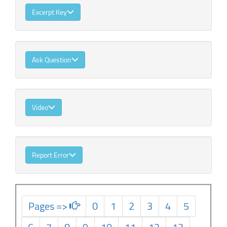
Excerpt Key
Ask Question
Video
Report Error
Pages =>
0
1
2
3
4
5