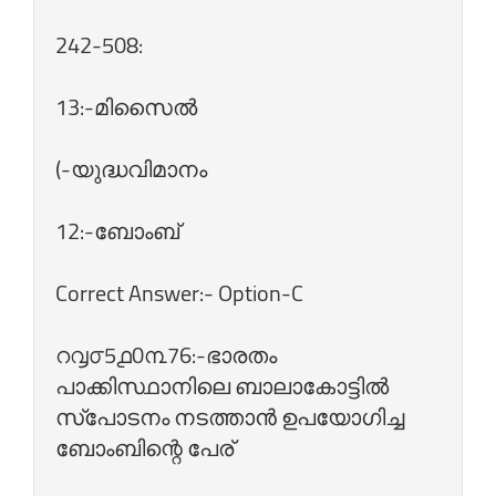
242-508:
13:-മിസൈല്‍
(-യുദ്ധവിമാനം
12:-ബോംബ്‌
Correct Answer:- Option-C
റ൮൦5൧0൩76:-ഭാരതം
പാക്കിസ്ഥാനിലെ ബാലാകോട്ടില്‍
സ്പോടനം നടത്താന്‍ ഉപയോഗിച്ച
ബോംബിന്റെ പേര്‌