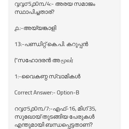
൮൮൦5൧0൩/4:- അരയ സമാജം
സ്ഥാപിച്ചതാര്‌?
൧.:-അയ്യങ്കാളി
13:-പണ്ഡിറ്റ്‌ കെ.പി. കറുപ്പന്‍
(“സഹോദരന്‍ അ மூவர்‌
1:-വൈകണ്ഠ സ്വാമികള്‍
Correct Answer:- Option-B
റ൮൦5൧0൩/7:-എഫ്‌-16, മിഗ്‌ 35,
സുഖോയ്‌ തുടങ്ങിയ പേരുകള്‍
എന്തുമായി ബന്ധപ്പെട്ടതാണ്‌?