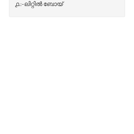
൧.:-ലിറ്റില്‍ ബോയ്‌