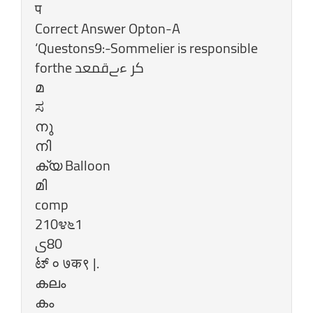
प
Correct Answer Opton-A
‘Questons9:-Sommelier is responsible
മ
ಸ
നു
നി
ക്യ Balloon
മി
comp
210೪೬1
‎ಟ್‌ ० ७क९ |.
കലം
കം