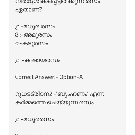
നിര്‍ദ്ദേശിക്കപ്പെട്ടിരിക്കുന്ന രസം
ഏതാണ്‌?
൧:-മധുര രസം
8 :-അമൂരസം
൦-കടുരസം
൧ :-കഷായരസം
Correct Answer:- Option-A
റുധടട്രിഠന2:-'ബൃംഹണം' എന്ന
കര്‍മ്മത്തെ ചെയ്യുന്ന രസം
൧:-മധുരരസം