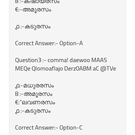
8 :-കഷായരസം
€:-അമൂരസം
൧ :-കടുരസം
Correct Answer:- Option-A
Question3 :- comma! daewoo MAAS
MEQe Qlomoaflajo Derz0ABM aC @TVe
൧:-മധുരരസം
8 :-അമൂരസം
€:“ലവണരസം
൧ :-കടുരസം
Correct Answer:- Option-C