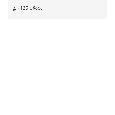
൧:-125 ഗ്രാം