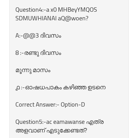
Question4:-a x0 MHBeyYMQOS
SDMUWHIANAI aQ@woen?
A:-@@3 ദിവസം
8 :-രണ്ടു ദിവസം
മൂന്നു മാസം
൧ :-ഓഷധപാകം കഴിഞ്ഞ ഉടനെ
Correct Answer:- Option-D
Question5:-ac eamawanse എത്ര
അളവാണ്‌ എടുക്കേണ്ടത്‌?