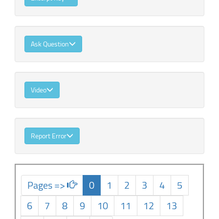
Ask Question
Video
Report Error
Pages =>
0
1
2
3
4
5
6
7
8
9
10
11
12
13